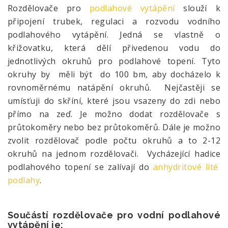
Rozdělovače pro
podlahové vytápění
slouží k
připojení trubek, regulaci a rozvodu vodního
podlahového vytápění. Jedná se vlastně o
křižovatku, která dělí přivedenou vodu do
jednotlivých okruhů pro podlahové topení. Tyto
okruhy by měli být do 100 bm, aby docházelo k
rovnoměrnému natápění okruhů. Nejčastěji se
umísťuji do skříní, které jsou vsazeny do zdi nebo
přímo na zeď. Je možno dodat rozdělovače s
průtokoměry nebo bez průtokoměrů. Dále je možno
zvolit rozdělovač podle počtu okruhů a to 2-12
okruhů na jednom rozdělovači. Vycházející hadice
podlahového topení se zalívají do
anhydritové lité
podlahy
.
Součástí rozdělovače pro vodní podlahové
vytápění je: